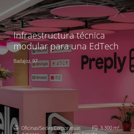
Infraestructura técnica
modular para una EdTech
Badajoz, 97
Oficinas/Sedes Corporativas
3.300 m²