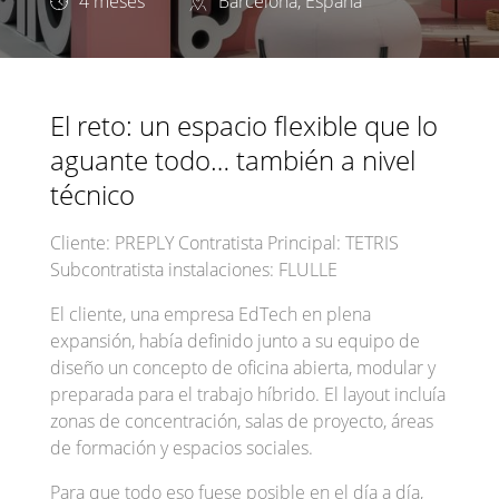
4 meses
Barcelona, España
El reto: un espacio flexible que lo
aguante todo… también a nivel
técnico
Cliente: PREPLY Contratista Principal: TETRIS
Subcontratista instalaciones: FLULLE
El cliente, una empresa EdTech en plena
expansión, había definido junto a su equipo de
diseño un concepto de oficina abierta, modular y
preparada para el trabajo híbrido. El layout incluía
zonas de concentración, salas de proyecto, áreas
de formación y espacios sociales.
Para que todo eso fuese posible en el día a día,