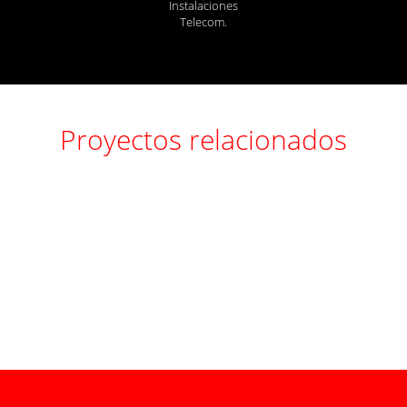
Instalaciones
Telecom.
Proyectos relacionados
Oracle
pwc
C81
C259B
|
D640