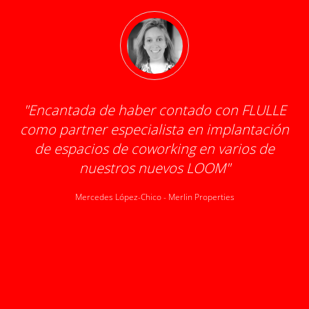
"
Encantada de haber contado con FLULLE
como partner especialista en implantación
d
de espacios de coworking en varios de
o
nuestros nuevos LOOM
"
pr
1
Mercedes López-Chico
-
Merlin Properties
tr
ó
d