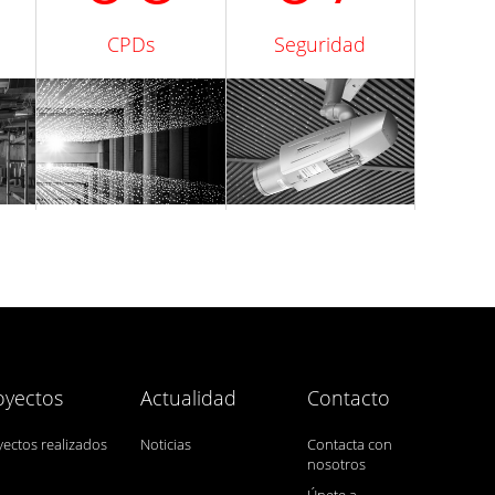
CPDs
Seguridad
oyectos
Actualidad
Contacto
yectos realizados
Noticias
Contacta con
nosotros