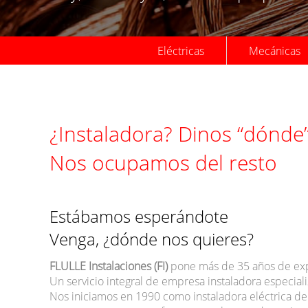
Eléctricas
Mecánicas
¿Instaladora? Dinos “dónde”
Nos ocupamos del resto
Estábamos esperándote
Venga, ¿dónde nos quieres?
FLULLE Instalaciones (FI)
pone más de 35 años de expe
Un servicio integral de empresa instaladora especial
Nos iniciamos en 1990 como instaladora eléctrica de