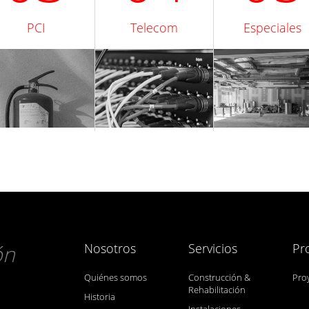
PCI
Telecom
Especiales
ón
Nosotros
Servicios
Pr
Quiénes somos
Construcción &
Pro
Rehabilitación
Historia