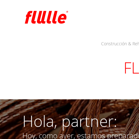
Construcción & Reh
FL
Hola, partner:
Hoy, como ayer, estamos preparad