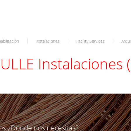
abilitación
Instalaciones
Facility Services
Arqui
ULLE Instalaciones (
os ¿Dónde nos necesitas?