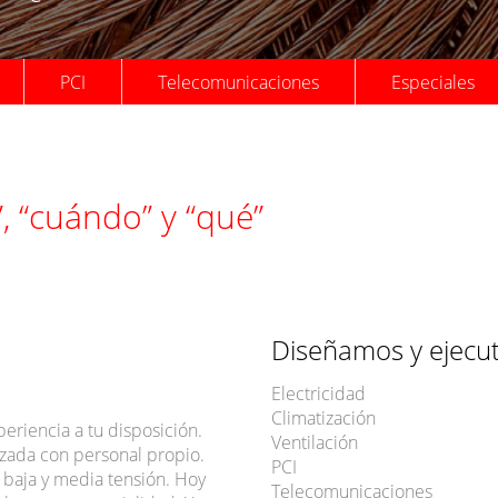
PCI
Telecomunicaciones
Especiales
, “cuándo” y “qué”
Diseñamos y ejecut
Electricidad
Climatización
riencia a tu disposición.
Ventilación
izada con personal propio.
PCI
 baja y media tensión. Hoy
Telecomunicaciones