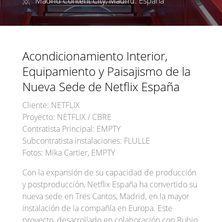
Madrid Content City, Madrid. España
Acondicionamiento Interior,
Equipamiento y Paisajismo de la
Nueva Sede de Netflix España
Cliente: NETFLIX
Proyecto: NETFLIX / CBRE
Contratista Principal: EMPTY
Subcontratista instalaciones: FLULLE
Fotos: Mika Cartier, EMPTY
Con la expansión de su capacidad de producción
y postproducción, Netflix España ha convertido su
nueva sede en Tres Cantos, Madrid, en la mayor
instalación de la compañía en Europa. Este
proyecto, desarrollado en colaboración con Rubio