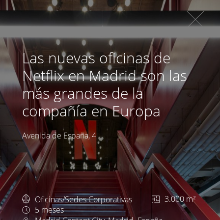
Las nuevas oficinas de
Netflix en Madrid son las
más grandes de la
compañía en Europa
Avenida de España, 4
Oficinas/Sedes Corporativas
3.000 m²
5 meses