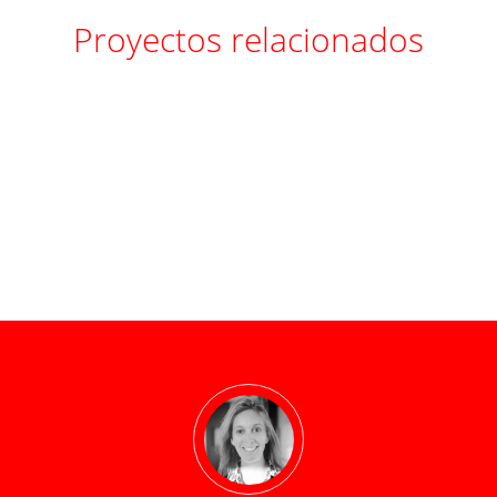
Proyectos relacionados
Oracle
pwc
C81
C259B
|
D640