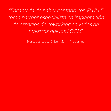
"
Encantada de haber contado con FLULLE
como partner especialista en implantación
d
de espacios de coworking en varios de
o
nuestros nuevos LOOM
"
pr
1
Mercedes López-Chico
-
Merlin Properties
tr
ó
d
la
un