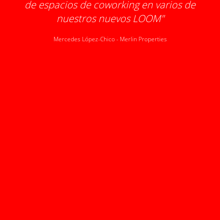
de espacios de coworking en varios de
o
nuestros nuevos LOOM
"
pr
1
Mercedes López-Chico
-
Merlin Properties
tr
ó
d
la
un