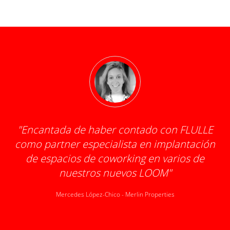
"
Encantada de haber contado con FLULLE
como partner especialista en implantación
d
de espacios de coworking en varios de
o
nuestros nuevos LOOM
"
pr
1
Mercedes López-Chico
-
Merlin Properties