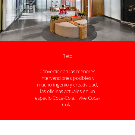
Reto
Convertir con las menores
intervenciones posibles y
mucho ingenio y creatividad,
las oficinas actuales en un
espacio Coca-Cola… vive Coca-
Cola!