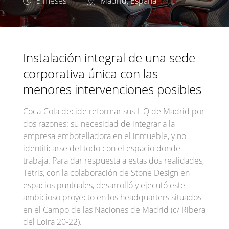
5 meses
Madrid, España
Instalación integral de una sede
corporativa única con las
menores intervenciones posibles
Coca-Cola decide reformar sus HQ de Madrid por
dos razones: su necesidad de integrar a la
empresa embotelladora en el inmueble, y no
identificarse del todo con el espacio donde
trabaja. Para dar respuesta a estas dos realidades,
Tetris, con la colaboración de Stone Design en
espacios puntuales, desarrolló y ejecutó este
ambicioso proyecto en los headquarters situados
en el Campo de las Naciones de Madrid (c/ Ribera
del Loira 20-22).