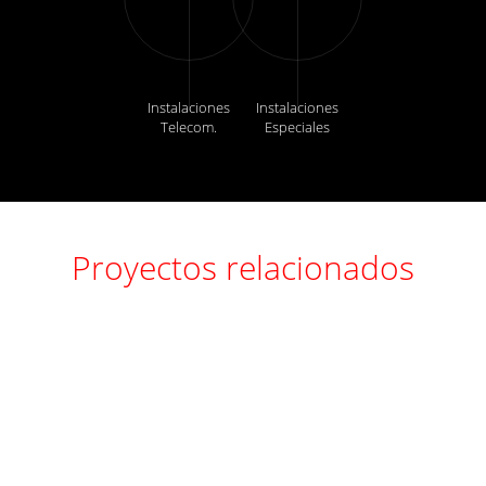
Instalaciones
Instalaciones
Telecom.
Especiales
Proyectos relacionados
Oracle
pwc
C81
C259B
|
D640