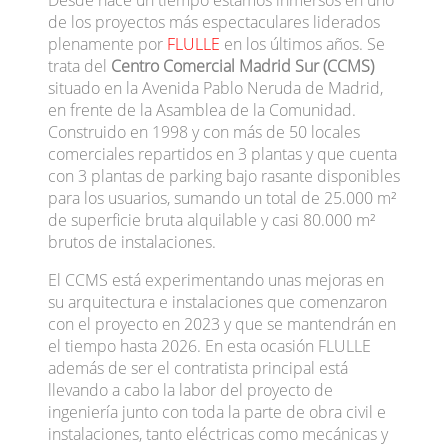
de los proyectos más espectaculares liderados
plenamente por
FLULLE
en los últimos años. Se
trata del
Centro Comercial Madrid Sur
(CCMS)
Ver noticia
situado en la Avenida Pablo Neruda de Madrid,
en frente de la Asamblea de la Comunidad.
Construido en 1998 y con más de 50 locales
comerciales repartidos en 3 plantas y que cuenta
Construcción
con 3 plantas de parking bajo rasante disponibles
Instalación
para los usuarios, sumando un total de 25.000 m²
Innovación
de superficie bruta alquilable y casi 80.000 m²
brutos de instalaciones.
+
Acción
El CCMS está experimentando unas mejoras en
su arquitectura e instalaciones que comenzaron
con el proyecto en 2023 y que se mantendrán en
el tiempo hasta 2026. En esta ocasión FLULLE
además de ser el contratista principal está
llevando a cabo la labor del proyecto de
Nosotros
Servicios
ingeniería junto con toda la parte de obra civil e
Quiénes somos
Construcción &
instalaciones, tanto eléctricas como mecánicas y
Rehabilitación
Historia