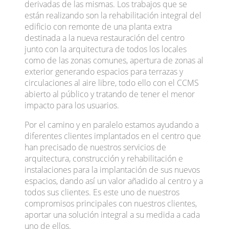
derivadas de las mismas. Los trabajos que se
Instalaciones
Valores
están realizando son la rehabilitación integral del
Facility Services
Equipo
edificio con remonte de una planta extra
Arquitectura &
Certificaciones
destinada a la nueva restauración del centro
Ingeniería
junto con la arquitectura de todos los locales
Calidad y
Medioambiente
como de las zonas comunes, apertura de zonas al
RSC
exterior generando espacios para terrazas y
circulaciones al aire libre, todo ello con el CCMS
Proyectos
Actualidad
abierto al público y tratando de tener el menor
Proyectos
Noticias
realizados
impacto para los usuarios.
Contacto
Síguenos
Por el camino y en paralelo estamos ayudando a
Contacta con
LinkedIn
diferentes clientes implantados en el centro que
nosotros
han precisado de nuestros servicios de
Instagram
Únete a nosotros
arquitectura, construcción y rehabilitación e
YouTube
instalaciones para la implantación de sus nuevos
espacios, dando así un valor añadido al centro y a
Acceso socios
todos sus clientes. Es este uno de nuestros
Flexibles al límite ™
compromisos principales con nuestros clientes,
aportar una solución integral a su medida a cada
Esta empresa ha solicitado los fondos europeos
uno de ellos.