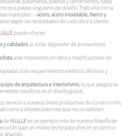
 escaleras, pasamanos, puertas y cerramientos, hasta
nicos o piezas singulares de diseño. Todo ello con la
intos materiales —
acero, acero inoxidable, hierro y
ados según las necesidades de cada obra o cliente.
LULLE
puede ofrecer:
s y calidades
, al evitar depender de proveedores
ediata
ante imprevistos en obra o modificaciones de
daptadas a los requerimientos estéticos, técnicos y
.
equipo de arquitectura e interiorismo
, lo que asegura la
lementos metálicos en el diseño global.
servicio a nuestras áreas productivas de Construcción,
, así como a clientes externos que nos lo soliciten.
ULLE
ía
de
FLULLE
es un ejemplo más de nuestra filosofía de
 ejecución bajo un mismo techo para ofrecer un servicio
lor añadido.