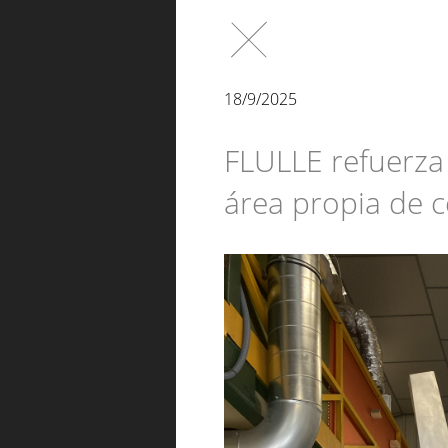
18/9/2025
FLULLE refuerza
área propia de c