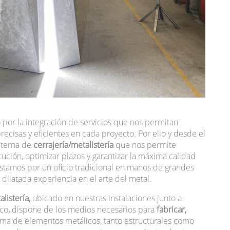
24/2/2026
AEO visita MADNUM by
Colonial SFL, un referente
por la integración de servicios que nos permitan
del nuevo Madrid
recisas y eficientes en cada proyecto. Por ello y desde el
corporativo
nterna de
cerrajería/metalistería
que nos permite
cución, optimizar plazos y garantizar la máxima calidad
stamos por un oficio tradicional en manos de grandes
 dilatada experiencia en el arte del metal.
alistería,
ubicado en nuestras instalaciones junto a
ico
,
dispone de los medios necesarios para
fabricar,
ma de elementos metálicos, tanto estructurales como