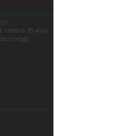
2025
E celebra 35 años
ndo contigo
22/5/2025
El almacén de FLULLE:
base logística clave al