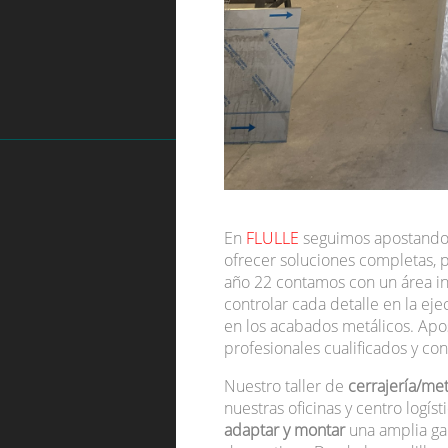
En
FLULLE
seguimos apostando 
ofrecer soluciones completas, p
año 22 contamos con un área i
controlar cada detalle en la eje
en los acabados metálicos. Apo
profesionales cualificados y con
Nuestro taller de
cerrajería/met
nuestras oficinas y centro logíst
adaptar y montar
una amplia ga