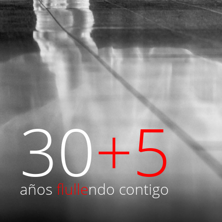
30
+5
años
flulle
ndo contigo