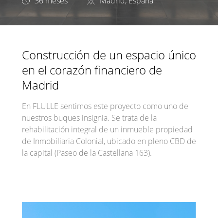
36 meses
Madrid, España
Construcción de un espacio único
en el corazón financiero de
Madrid
En FLULLE sentimos este proyecto como uno de
nuestros buques insignia. Se trata de la
rehabilitación integral de un inmueble propiedad
de Inmobiliaria Colonial, ubicado en pleno CBD de
la capital (Paseo de la Castellana 163).