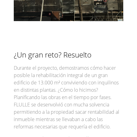
¿Un gran reto? Resuelto
Durante el proyecto, demostramos cómo hacer
posible la rehabilitación integral de un gran
edificio de 13.000 m² conviviendo con inquilinos
en distintas plantas. ¿Cómo lo hicimos?
Planificando las obras en el tiempo por fases.
FLULLE se desenvolvió con mucha solvencia
permitiendo a la propiedad sacar rentabilidad al
inmueble mientras se llevaban a cabo las
reformas necesarias que requería el edificio.