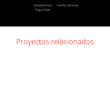
Instalaciones
Facility Services
Seguridad
Proyectos relacionados
Colonial
Coloni
MA23
OG10