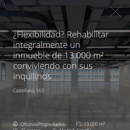
¿Flexibilidad? Rehabilitar
integralmente un
inmueble de 13.000 m²
conviviendo con sus
inquilinos
Castellana, 163
Oficinas/Propiedades
13.000 m²